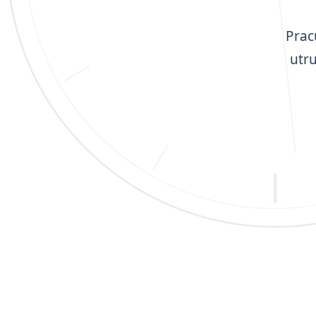
Prac
utr