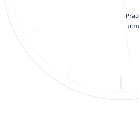
Prac
utr