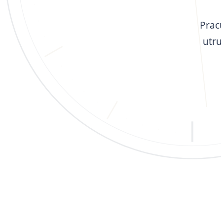
Prac
utr