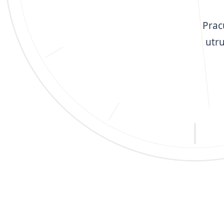
Prac
utr