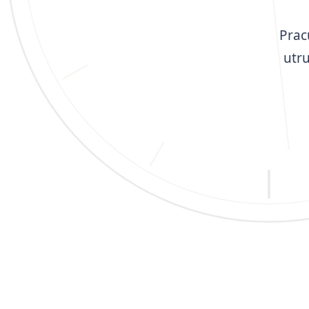
Prac
utr