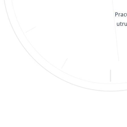
Prac
utr