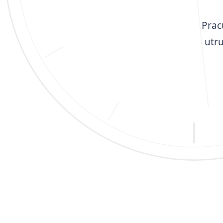
Prac
utr