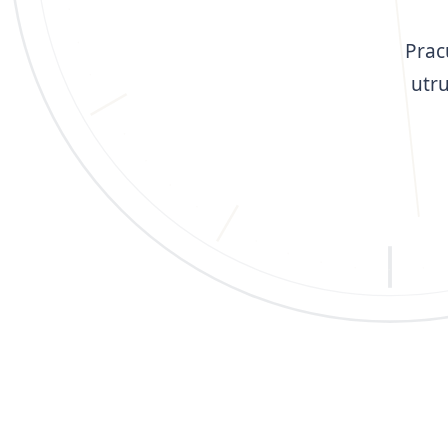
Prac
utr