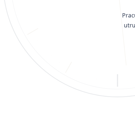
Prac
utr