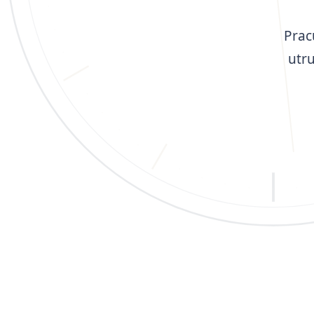
Prac
utr