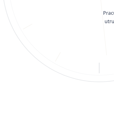
Prac
utr