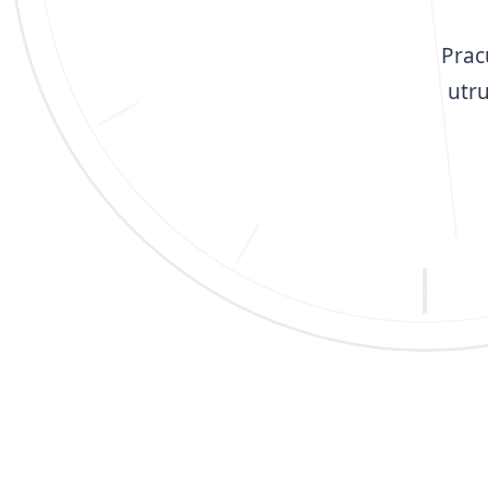
Prac
utr