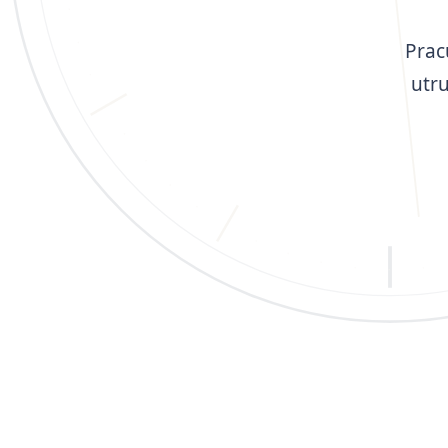
Prac
utr