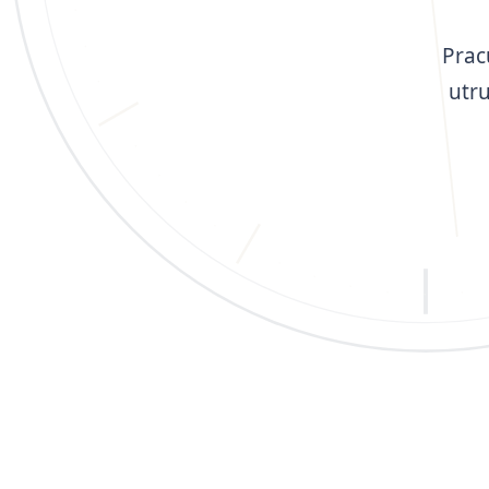
Prac
utr