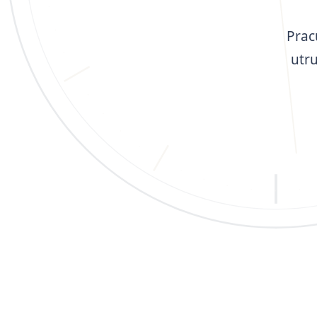
Prac
utr