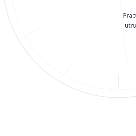
Prac
utr